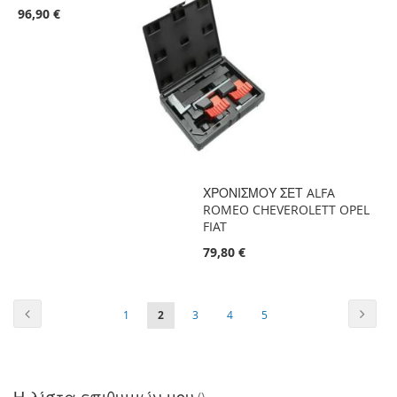
96,90 €
ΧΡΟΝΙΣΜΟΥ ΣΕΤ ALFA
ROMEO CHEVEROLETT OPEL
FIAT
79,80 €
Σελίδα
Σελίδα
Προηγούμενο
Σελίδ
Επόμ
Σελίδα
Διαβάζετε
Σελίδα
Σελίδα
Σελίδα
1
2
3
4
5
αυτή
τη
Η λίστα επιθυμιών μου
στιγμή