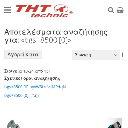
Μετάβαση
στο
Searc
Το κα
περιεχόμενο
Αποτελέσματα αναζήτησης
για: «bgs+8500'[0]»
Αγορά κατά
Ο
Α
Κ
Στοιχεία
13
-
24
από
151
Σχετικοί όροι αναζήτησης
bgs+8500'[0]'byvWSt<'">JMPdqN
bgs+8500'[0].',,".()),