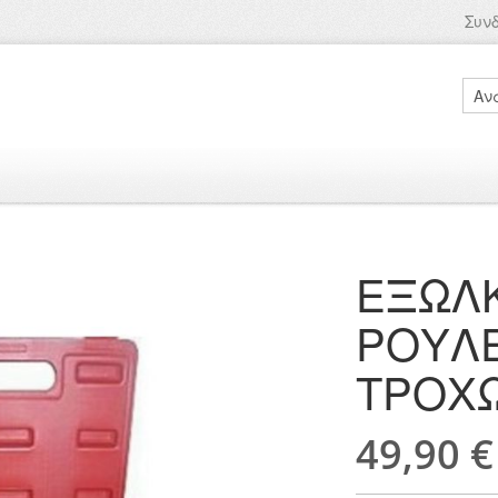
Συν
Sear
ΝΕΣ
ΕΙΔΙΚΑ ΕΡΓΑΛΕΙΑ
ΑΝΑΛΩΣΙΜΑ
ΧΡΟΝΙΣΜΟΥ
ΑΕΡΟ
ΕΞΩΛ
ΡΟΥΛ
ΤΡΟΧ
49,90 €