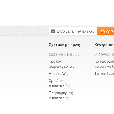
Εγγραφή
Εγγρα
στο
Ενημερωτικό
Δελτίο:
Σχετικά με εμάς
Κέντρο π
Σχετικά με εμάς
Ο λογαρια
Τρόποι
Κατάστασ
παραγγελίας
παραγγελ
Αποστολές
Τα Επιθυμ
Χρεώσεις
αποστολών
Πληροφορίες
αποστολής