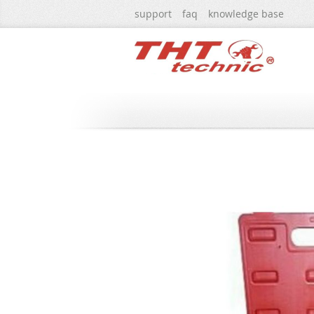
Μετάβαση
support
faq
knowledge base
στο
περιεχόμενο
ΑΡΧΙΚΗ
THT technic
ΚΑΣΕΤΙ
Μετάβαση
στο
τέλος
της
συλλογής
εικόνων