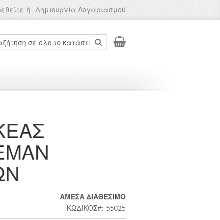
δεθείτε
Δημιουργία Λογαριασμού
Το καλάθι μου
ch
Search
Σ
ΓΡΥΛΟΙ
ΕΡΓΑΛΕΙΑ ΚΗΠΟΥ
ΚΕΑΣ
ΕΜΑΝ
ΩΝ
ΆΜΕΣΑ ΔΙΑΘΈΣΙΜΟ
ΚΩΔΙΚΟΣ
55025