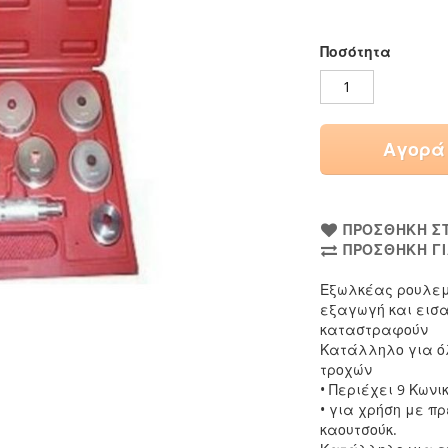
Ποσότητα
Αγορά
ΠΡΟΣΘΉΚΗ ΣΤ
ΠΡΟΣΘΉΚΗ ΓΙ
Εξωλκέας ρουλεμ
εξαγωγή και εισ
καταστραφούν
Κατάλληλο για ό
τροχών
• Περιέχει 9 Κων
• για χρήση με π
καουτσούκ.