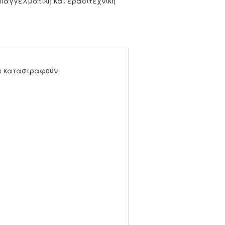
παγγελματική και ερασιτεχνική
να καταστραφούν