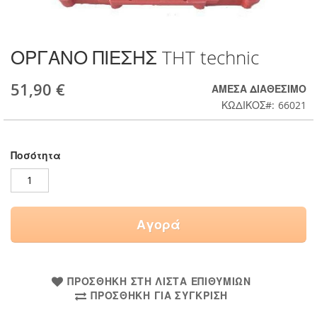
ΟΡΓΑΝΟ ΠΙΕΣΗΣ THT technic
Μετάβαση
στην
αρχή
51,90 €
ΆΜΕΣΑ ΔΙΑΘΈΣΙΜΟ
της
ΚΩΔΙΚΟΣ
66021
συλλογής
εικόνων
Ποσότητα
Αγορά
ΠΡΟΣΘΉΚΗ ΣΤΗ ΛΊΣΤΑ ΕΠΙΘΥΜΙΏΝ
ΠΡΟΣΘΉΚΗ ΓΙΑ ΣΎΓΚΡΙΣΗ