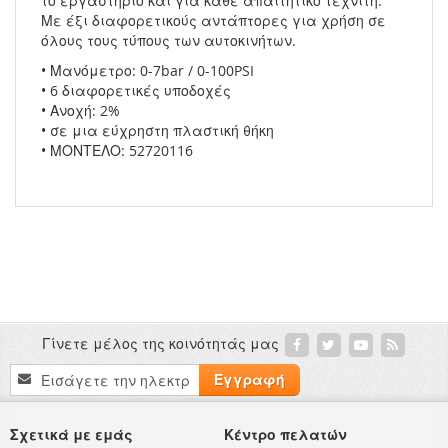
το εργαστήριο και για κάθε απαιτητικό τεχνίτη.
Με έξι διαφορετικούς αντάπτορες για χρήση σε
όλους τους τύπους των αυτοκινήτων.
• Μανόμετρο: 0-7bar / 0-100PSI
• 6 διαφορετικές υποδοχές
• Ανοχή: 2%
• σε μια εύχρηστη πλαστική θήκη
• ΜΟΝΤΕΛΟ: 52720116
Γίνετε μέλος της κοινότητάς μας
Εγγραφή
Εγγραφή
στο
Ενημερωτικό
Δελτίο:
Σχετικά με εμάς
Κέντρο πελατών